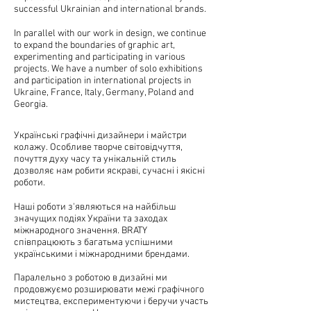
successful Ukrainian and international brands.
In parallel with our work in design, we continue
to expand the boundaries of graphic art,
experimenting and participating in various
projects. We have a number of solo exhibitions
and participation in international projects in
Ukraine, France, Italy, Germany, Poland and
Georgia.
Українські графічні дизайнери і майстри
колажу. Особливе творче світовідчуття,
почуття духу часу та унікальній стиль
дозволяє нам робити яскраві, сучасні і якісні
роботи.
Наші роботи з'являються на найбільш
значущих подіях України та заходах
міжнародного значення. BRATY
співпрацюють з багатьма успішними
українськими і міжнародними брендами.
Паралельно з роботою в дизайні ми
продовжуємо розширювати межі графічного
мистецтва, експериментуючи і беручи участь