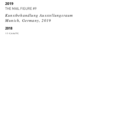
2019
THE MAIL FIGURE #9
Kunstbehandlung Ausstellungsraum
Munich, Germany, 2019
2018
12 SAINTS
Ornament Art Space, Kyiv
2018
ART & DESIGN
M.gallery,Kyiv
2018
СЕСТРИ
Kokonton Gallery, Venice
Bereznitsky Aesthetics, Kyiv
2018
THE KIEVIANER