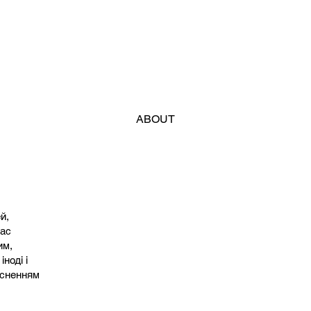
ABOUT
й,
нас
им,
ноді і
ясненням