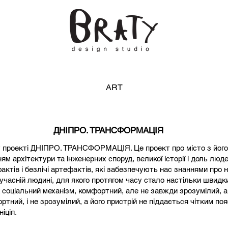
ART
ДНІПРО. ТРАНСФОРМАЦІЯ
у проекті ДНІПРО. ТРАНСФОРМАЦІЯ. Це проект про місто з його
ям архітектури та інженерних споруд, великої історії і доль люде
актів і безлічі артефактів, які забезпечують нас знаннями про 
учасній людині, для якого протягом часу стало настільки швидк
к соціальний механізм, комфортний, але не завжди зрозумілий, а і
ртний, і не зрозумілий, а його пристрій не піддається чітким по
іція.