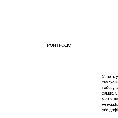
PORTFOLIO
Участь 
скупченн
набору ф
самих. С
місто, я
не комфо
або дефін