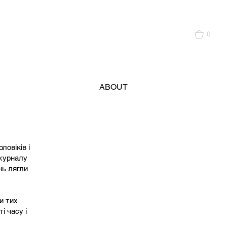
0
ABOUT
овіків і
 журналу
нь лягли
и тих
і часу і