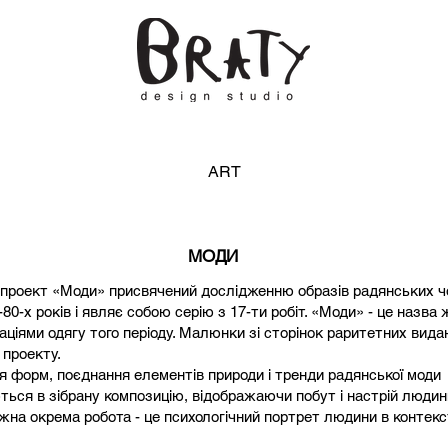
ART
МОДИ
проект «Моди» присвячений дослідженню образів радянських чол
-80-х років і являє собою серію з 17-ти робіт. «Моди» - це назва
аціями одягу того періоду. Малюнки зі сторінок раритетних вида
 проекту.
я форм, поєднання елементів природи і тренди радянської моди
ься в зібрану композицію, відображаючи побут і настрій людин
ожна окрема робота - це психологічний портрет людини в контекст
.