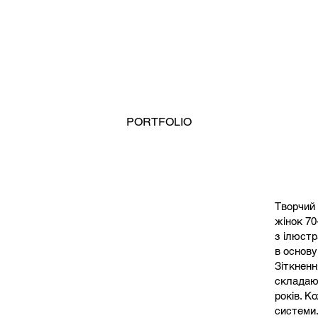
PORTFOLIO
Творчий 
жінок 70
з ілюстр
в основу
Зіткненн
складают
років. К
системи