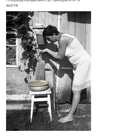
гіпервідповідальність, прикрасити їх
життя