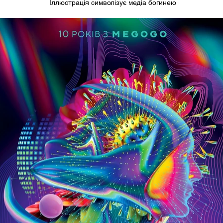
Іллюстрація символізує медіа богинею